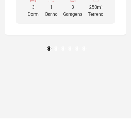
cozinha com gabinete na pia , área de serviço,
3
1
3
250m²
despensa, garagem para 3 veículos, amplo
Dorm.
Banho
Garagens
Terreno
quintal. Portão social eletrônico ,portão
basculante e interfone. Aceita permuta em
Araçatuba...